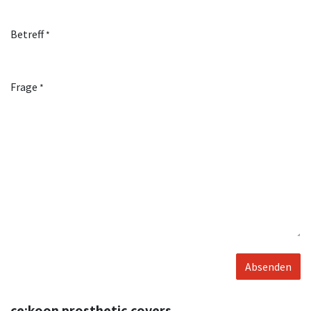
Betreff
*
Frage
*
Absenden
ce:koon prosthetic covers